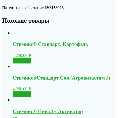
Патент на изобретение №2458028
Похожие товары
Стимикс® Стандарт. Картофель
4,250.00
Р
В корзину
Стимикс®Стандарт Соя (Агровитастим®)
4,250.00
Р
В корзину
Стимикс® НиваА+ Активатор