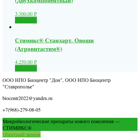
(Двухкомпонентный)
3,300.00
Р
В корзину
Стимикс® Стандарт. Овощи
(Агровитастим®)
4,250.00
Р
В корзину
ООО НПО Биоцентр "Дон", ООО НПО Биоцентр
"Ставрополье"
biocentr2022@yandex.ru
+7(968)-279-08-05
Микробиологические препараты нового поколения —
СТИМИКС®
Обратный звонок