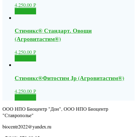
4,250.00
Р
В корзину
Стимикс® Стандарт. Овощи
(Агровитастим®)
4,250.00
Р
В корзину
Стимикс®Фитостим Jp (Агровитастим®)
4,250.00
Р
В корзину
ООО НПО Биоцентр "Дон", ООО НПО Биоцентр
"Ставрополье"
biocentr2022@yandex.ru