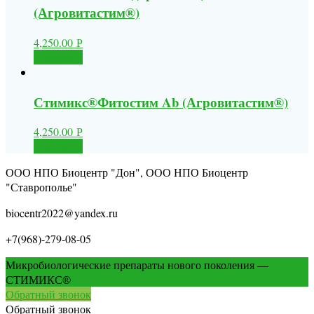
(Агровитастим®)
4,250.00
Р
В корзину
Стимикс®Фитостим Ab (Агровитастим®)
4,250.00
Р
В корзину
ООО НПО Биоцентр "Дон", ООО НПО Биоцентр
"Ставрополье"
biocentr2022@yandex.ru
+7(968)-279-08-05
Микробиологические препараты нового поколения —
СТИМИКС®
Обратный звонок
Обратный звонок