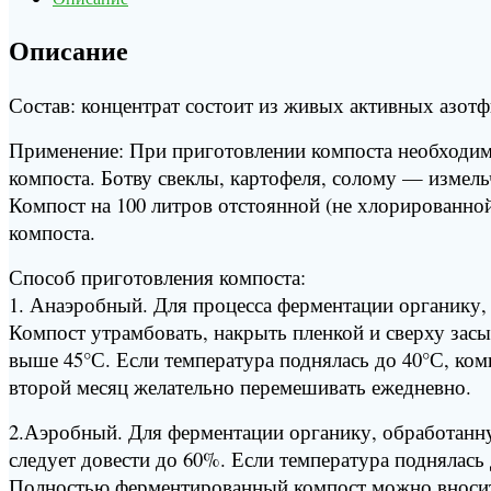
Описание
Состав: концентрат состоит из живых активных азот
Применение: При приготовлении компоста необходимо 
компоста. Ботву свеклы, картофеля, солому — измель
Компост на 100 литров отстоянной (не хлорированной
компоста.
Способ приготовления компоста:
1. Анаэробный. Для процесса ферментации органику, 
Компост утрамбовать, накрыть пленкой и сверху засы
выше 45°С. Если температура поднялась до 40°С, ко
второй месяц желательно перемешивать ежедневно.
2.Аэробный. Для ферментации органику, обработанну
следует довести до 60%. Если температура поднялась
Полностью ферментированный компост можно вносить 