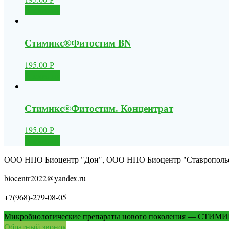
В корзину
Стимикс®Фитостим BN
195.00
Р
В корзину
Стимикс®Фитостим. Концентрат
195.00
Р
В корзину
ООО НПО Биоцентр "Дон", ООО НПО Биоцентр "Ставрополь
biocentr2022@yandex.ru
+7(968)-279-08-05
Микробиологические препараты нового поколения — СТИМ
Обратный звонок