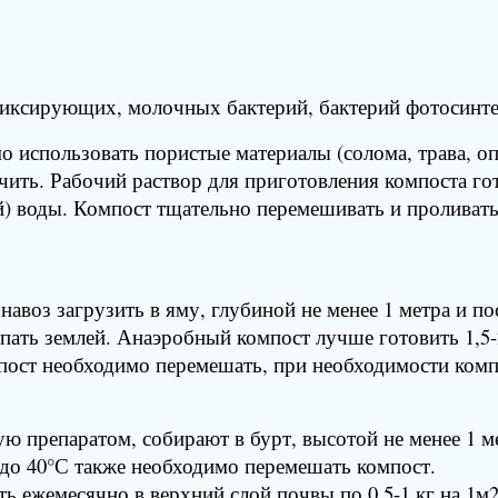
фиксирующих, молочных бактерий, бактерий фотосинте
использовать пористые материалы (солома, трава, опи
чить. Рабочий раствор для приготовления компоста го
) воды. Компост тщательно перемешивать и проливать
навоз загрузить в яму, глубиной не менее 1 метра и п
пать землей. Анаэробный компост лучше готовить 1,5-
мпост необходимо перемешать, при необходимости ком
ю препаратом, собирают в бурт, высотой не менее 1 м
 до 40°С также необходимо перемешать компост.
ежемесячно в верхний слой почвы по 0,5-1 кг на 1м2