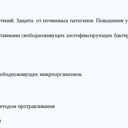
тений. Защита от почвенных патогенов. Повышение уст
штаммами свободноживущих азотофиксирующих бактери
ободноживущих микроорганизмов.
методом протравливания
н