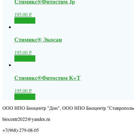
Стимикс®Фитостим Jp
195.00
Р
В корзину
Стимикс® Экосан
195.00
Р
В корзину
Стимикс®Фитостим К+Т
195.00
Р
В корзину
ООО НПО Биоцентр "Дон", ООО НПО Биоцентр "Ставрополь
biocentr2022@yandex.ru
+7(968)-279-08-05