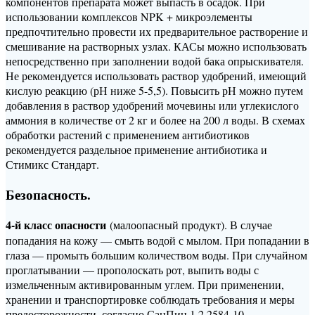
компонентов препарата может выпасть в осадок. При
использовании комплексов NPK + микроэлементы
предпочтительно провести их предварительное растворение и
смешивание на растворных узлах. КАСы можно использовать
непосредственно при заполнении водой бака опрыскивателя.
Не рекомендуется использовать раствор удобрений, имеющий
кислую реакцию (рН ниже 5-5,5). Повысить рН можно путем
добавления в раствор удобрений мочевины или углекислого
аммония в количестве от 2 кг и более на 200 л воды. В схемах
обработки растений с применением антибиотиков
рекомендуется раздельное применение антибиотика и
Стимикс Стандарт.
Безопасность.
4-й класс опасности
(малоопасный продукт). В случае
попадания на кожу — смыть водой с мылом. При попадании в
глаза — промыть большим количеством воды. При случайном
проглатывании — прополоскать рот, выпить воды с
измельченным активированным углем. При применении,
хранении и транспортировке соблюдать требования и меры
предосторожности, согласно СанПин 1.2.2584-10.