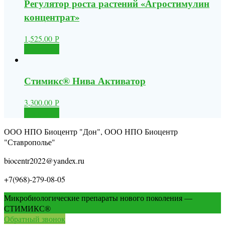
Регулятор роста растений «Агростимулин
концентрат»
1,525.00
Р
В корзину
Стимикс® Нива Активатор
3,300.00
Р
В корзину
ООО НПО Биоцентр "Дон", ООО НПО Биоцентр
"Ставрополье"
biocentr2022@yandex.ru
+7(968)-279-08-05
Микробиологические препараты нового поколения —
СТИМИКС®
Обратный звонок