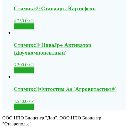
Стимикс® Стандарт. Картофель
4,250.00
Р
В корзину
Стимикс® НиваJp+ Активатор
(Двухкомпонентный)
3,300.00
Р
В корзину
Стимикс®Фитостим As (Агровитастим®)
4,250.00
Р
В корзину
ООО НПО Биоцентр "Дон", ООО НПО Биоцентр
"Ставрополье"