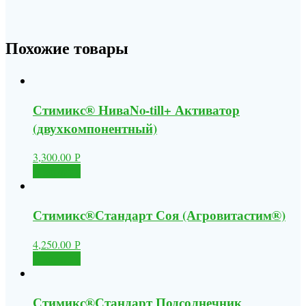
Похожие товары
Стимикс® НиваNo-till+ Активатор
(двухкомпонентный)
3,300.00
Р
В корзину
Стимикс®Стандарт Соя (Агровитастим®)
4,250.00
Р
В корзину
Стимикс®Стандарт Подсолнечник