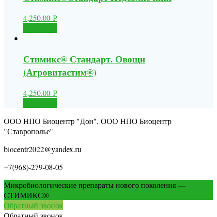
4,250.00
Р
В корзину
Стимикс® Стандарт. Овощи
(Агровитастим®)
4,250.00
Р
В корзину
ООО НПО Биоцентр "Дон", ООО НПО Биоцентр
"Ставрополье"
biocentr2022@yandex.ru
+7(968)-279-08-05
Микробиологические препараты нового поколения —
СТИМИКС®
Обратный звонок
Обратный звонок